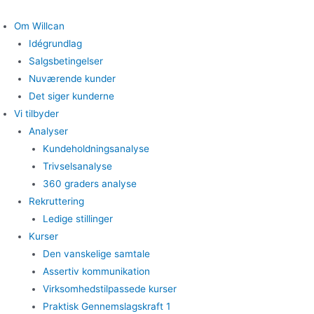
Skip
to
Om Willcan
content
Idégrundlag
Salgsbetingelser
Nuværende kunder
Det siger kunderne
Vi tilbyder
Analyser
Kundeholdningsanalyse
Trivselsanalyse
360 graders analyse
Rekruttering
Ledige stillinger
Kurser
Den vanskelige samtale
Assertiv kommunikation
Virksomhedstilpassede kurser
Praktisk Gennemslagskraft 1