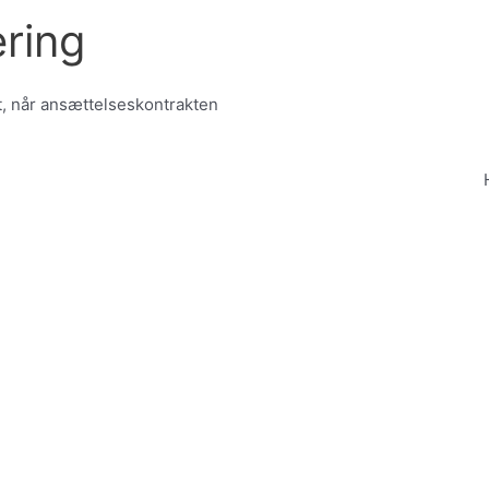
ering
t, når ansættelseskontrakten