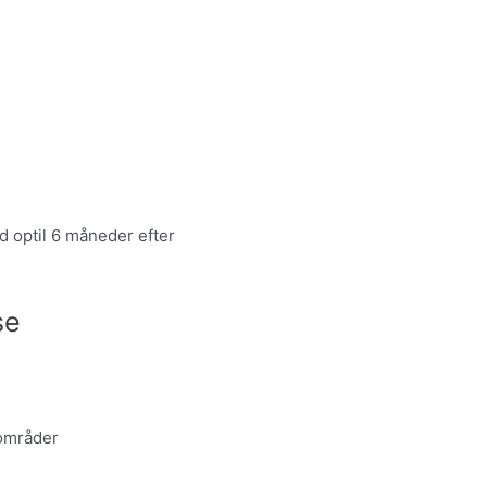
 optil 6 måneder efter
se
områder