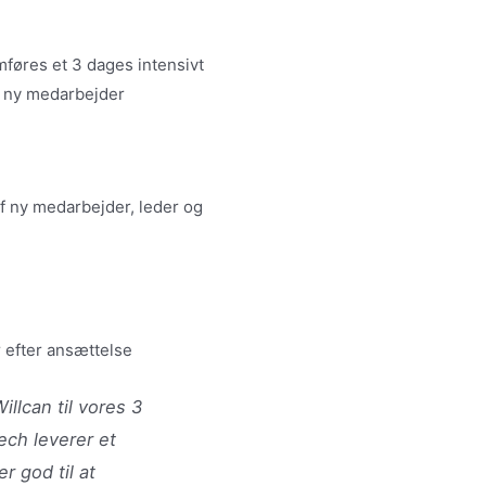
føres et 3 dages intensivt
r ny medarbejder
 ny medarbejder, leder og
 efter ansættelse
illcan til vores 3
ech leverer et
r god til at